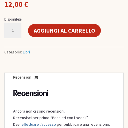
12,00
€
Disponibile
Pensieri
AGGIUNGI AL CARRELLO
con
i
pedali
quantità
Categoria:
Libri
Recensioni (0)
Recensioni
Ancora non ci sono recensioni.
Recensisci per primo “Pensieri con i pedali”
Devi
effettuare l’accesso
per pubblicare una recensione.