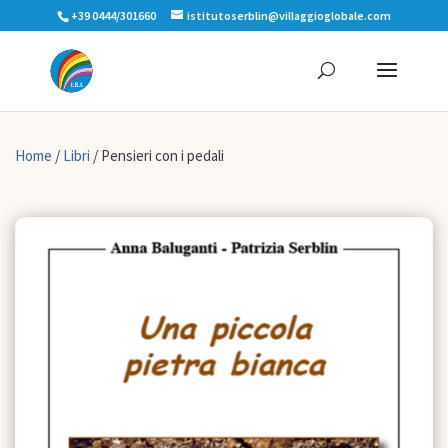
+39 0444/301660
istitutoserblin@villaggioglobale.com
Home
/
Libri
/ Pensieri con i pedali