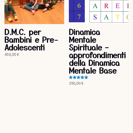
D.M.C. per
Dinamica
Bambini e Pre-
Mentale
Adolescenti
Spirituale –
approfondimenti
450,00
€
della Dinamica
Mentale Base
390,00
€
Valutato
5.00
su 5