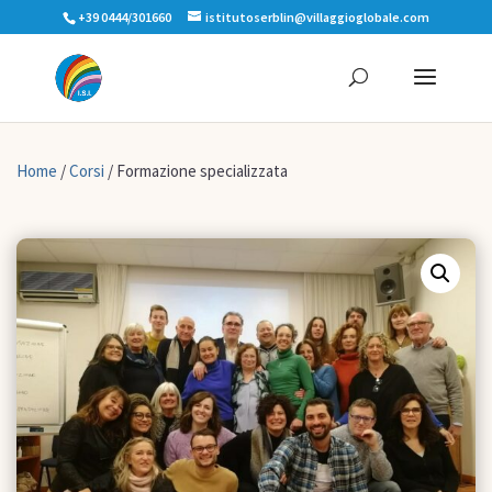
+39 0444/301660
istitutoserblin@villaggioglobale.com
Home
/
Corsi
/ Formazione specializzata