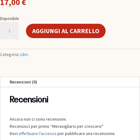
17,00
€
Disponibile
Meravigliarsi
AGGIUNGI AL CARRELLO
per
crescere
quantità
Categoria:
Libri
Recensioni (0)
Recensioni
Ancora non ci sono recensioni.
Recensisci per primo “Meravigliarsi per crescere”
Devi
effettuare l’accesso
per pubblicare una recensione.