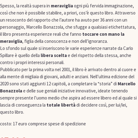
Spesso, la realtà supera in
meraviglia
ogni più fervida immaginazione,
così che non è possibile stabilire, a priori, cos’è questo libro. Attraverso
un resoconto del rapporto che l’autore ha avuto per 36 anni con un
personaggio, Marcello Bonazzola, che sfugge a qualsiasi etichettatura,
il libro presenta esperienze reali che fanno
toccare con mano la
meraviglia
, figlia della conoscenza e non dell’ignoranza.
Lo sfondo sul quale si inseriscono le varie esperienze narrate da Carlo
Spillare è quello della
libera scelta
e del rispetto della stessa, anche
contro i propri interessi personali.
Pubblicato per la prima volta nel 2001, il libro è arrivato dentro al cuore e
alla mente di migliaia di giovani, adulti e anziani. Nell’ultima edizione del
2020 sono stati aggiunti 12 capitoli, a completare la “storia” di
Marcello
Bonazzola
e delle sue geniali iniziative innovative, ideate tenendo
sempre presente l’uomo medio che aspira ad essere libero ed al quale si
lascia di conseguenza la
totale libertà
di decidere così, per lui/lei,
questo libro.
costo: 17 euro comprese spese di spedizione