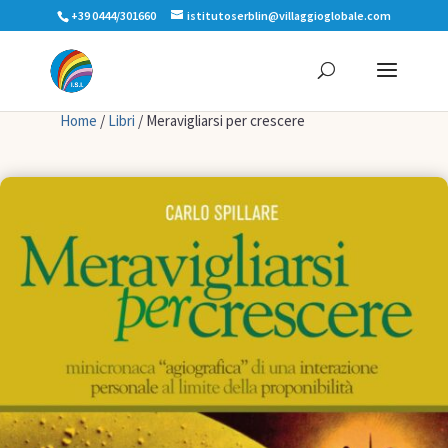
+39 0444/301660
istitutoserblin@villaggioglobale.com
Home
/
Libri
/ Meravigliarsi per crescere