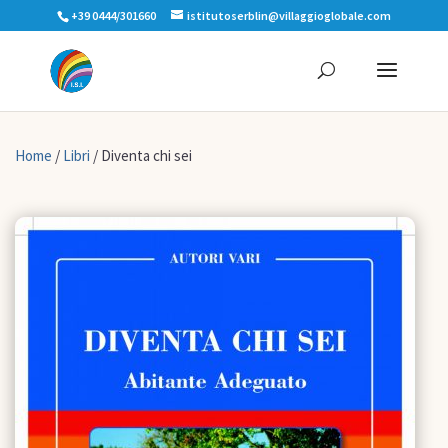
+39 0444/301660
istitutoserblin@villaggioglobale.com
Home
/
Libri
/ Diventa chi sei