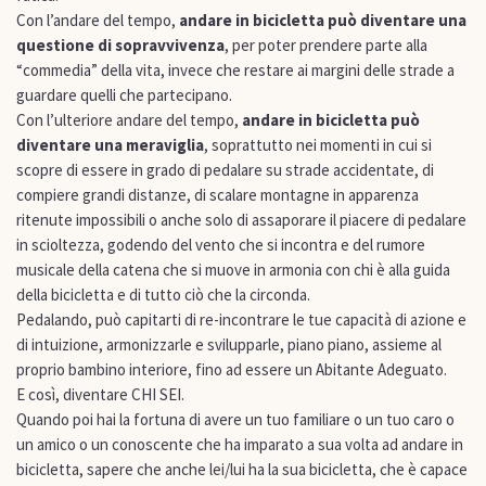
Con l’andare del tempo,
andare in bicicletta può diventare una
questione di sopravvivenza
, per poter prendere parte alla
“commedia” della vita, invece che restare ai margini delle strade a
guardare quelli che partecipano.
Con l’ulteriore andare del tempo,
andare in bicicletta può
diventare una meraviglia
, soprattutto nei momenti in cui si
scopre di essere in grado di pedalare su strade accidentate, di
compiere grandi distanze, di scalare montagne in apparenza
ritenute impossibili o anche solo di assaporare il piacere di pedalare
in scioltezza, godendo del vento che si incontra e del rumore
musicale della catena che si muove in armonia con chi è alla guida
della bicicletta e di tutto ciò che la circonda.
Pedalando, può capitarti di re-incontrare le tue capacità di azione e
di intuizione, armonizzarle e svilupparle, piano piano, assieme al
proprio bambino interiore, fino ad essere un Abitante Adeguato.
E così, diventare CHI SEI.
Quando poi hai la fortuna di avere un tuo familiare o un tuo caro o
un amico o un conoscente che ha imparato a sua volta ad andare in
bicicletta, sapere che anche lei/lui ha la sua bicicletta, che è capace