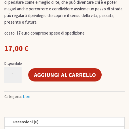
di pedalare come e meglio di te, che può diventare chi è e poter
magari anche percorrere e condividere assieme un pezzo di strada,
può regalarti il privilegio di scoprire il senso della vita, passata,
presente e futura.
costo: 17 euro comprese spese di spedizione
17,00
€
Disponibile
Diventa
AGGIUNGI AL CARRELLO
chi
sei
quantità
Categoria:
Libri
Recensioni (0)