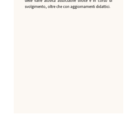
delle varie attività associative svolte e in corso di
svolgimento, oltre che con aggiornamenti didattic
i.