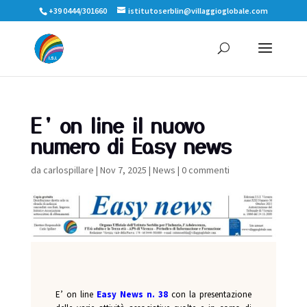
+39 0444/301660
istitutoserblin@villaggioglobale.com
E’ on line il nuovo
numero di Easy news
da
carlospillare
|
Nov 7, 2025
|
News
|
0 commenti
E’ on line
Easy News n. 38
con la presentazione