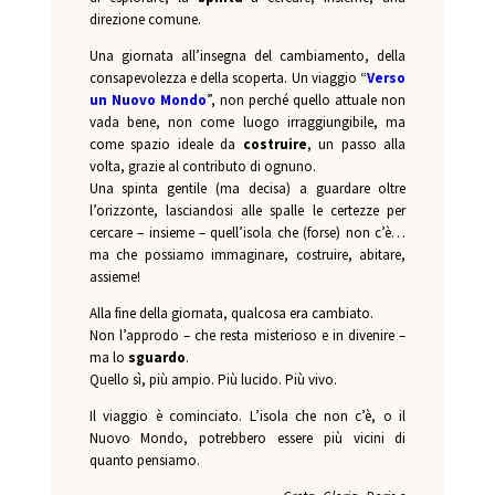
direzione comune.
Una giornata all’insegna del cambiamento, della
consapevolezza e della scoperta. Un viaggio “
Verso
un Nuovo Mondo
”, non perché quello attuale non
vada bene, non come luogo irraggiungibile, ma
come spazio ideale da
costruire
, un passo alla
volta, grazie al contributo di ognuno.
Una spinta gentile (ma decisa) a guardare oltre
l’orizzonte, lasciandosi alle spalle le certezze per
cercare – insieme – quell’isola che (forse) non c’è…
ma che possiamo immaginare, costruire, abitare,
assieme!
Alla fine della giornata, qualcosa era cambiato.
Non l’approdo – che resta misterioso e in divenire –
ma lo
sguardo
.
Quello sì, più ampio. Più lucido. Più vivo.
Il viaggio è cominciato. L’isola che non c’è, o il
Nuovo Mondo, potrebbero essere più vicini di
quanto pensiamo.