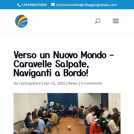
+39 0444/301660
istitutoserblin@villaggioglobale.com
Verso un Nuovo Mondo –
Caravelle Salpate,
Naviganti a Bordo!
da
carlospillare
|
Apr 15, 2025
|
News
|
0 commenti